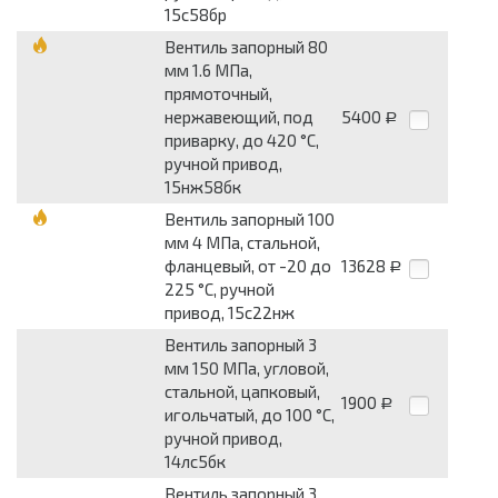
15с58бр
Вентиль запорный 80
мм 1.6 МПа,
прямоточный,
нержавеющий, под
5400
Р
приварку, до 420 °С,
ручной привод,
15нж58бк
Вентиль запорный 100
мм 4 МПа, стальной,
фланцевый, от -20 до
13628
Р
225 °С, ручной
привод, 15с22нж
Вентиль запорный 3
мм 150 МПа, угловой,
стальной, цапковый,
1900
Р
игольчатый, до 100 °С,
ручной привод,
14лс5бк
Вентиль запорный 3