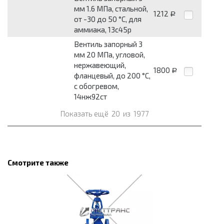
мм 1.6 МПа, стальной,
1212
Р
от -30 до 50 °С, для
аммиака, 13с45р
Вентиль запорный 3
мм 20 МПа, угловой,
нержавеющий,
1800
Р
фланцевый, до 200 °С,
с обогревом,
14нж92ст
Показать ещё
20
из
1977
Смотрите также