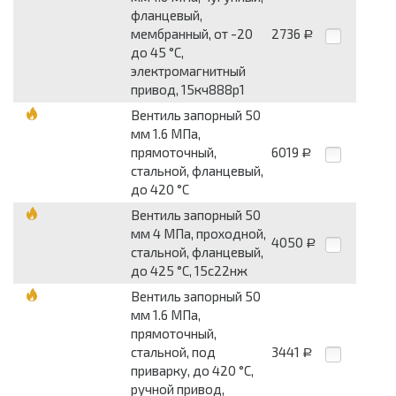
фланцевый,
мембранный, от -20
2736
Р
до 45 °С,
электромагнитный
привод, 15кч888р1
Вентиль запорный 50
мм 1.6 МПа,
прямоточный,
6019
Р
стальной, фланцевый,
до 420 °С
Вентиль запорный 50
мм 4 МПа, проходной,
4050
Р
стальной, фланцевый,
до 425 °С, 15с22нж
Вентиль запорный 50
мм 1.6 МПа,
прямоточный,
стальной, под
3441
Р
приварку, до 420 °С,
ручной привод,