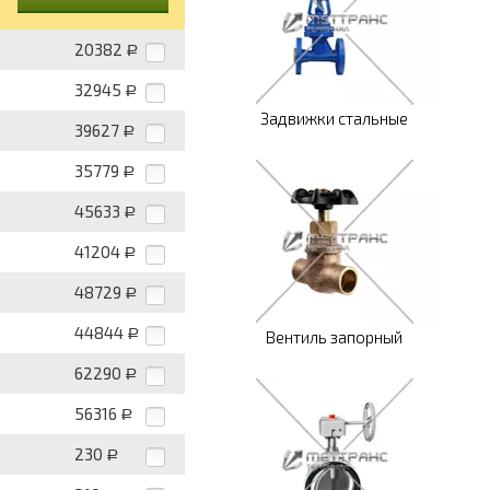
20382
Р
32945
Р
Задвижки стальные
39627
Р
35779
Р
45633
Р
41204
Р
48729
Р
44844
Р
Вентиль запорный
62290
Р
56316
Р
230
Р