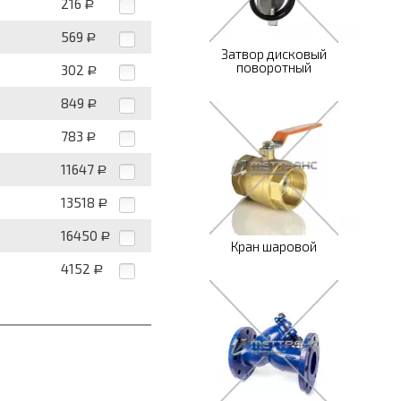
216
Р
569
Р
Затвор дисковый
поворотный
302
Р
849
Р
783
Р
11647
Р
13518
Р
16450
Р
Кран шаровой
4152
Р