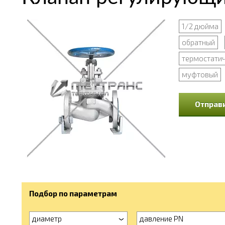
1/2 дюйма
обратный
термостати
муфтовый
Отправи
Подбор по параметрам
диаметр
давление PN