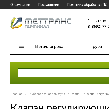
О компании
Поставщики
Политика обработки ПД
Звоните по 
8 (8692) 77-
Металлопрокат
Труба
Главная
/
Трубопроводная арматура
/
Клапан
/
Клапан регулир
Клапан регулирующи