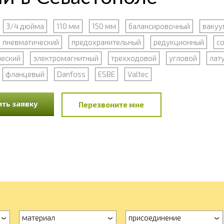
3/4 дюйма
110 мм
150 мм
балансировочный
вакуу
пневматический
предохранительный
редукционный
с
ческий
электромагнитный
трехходовой
угловой
лат
фланцевый
Danfoss
ESBE
Valtec
ть заявку
Перезвоните мне
материал
присоединение