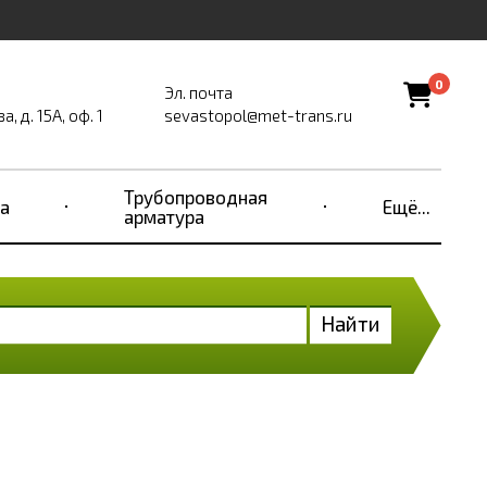
0
Эл. почта
, д. 15А, оф. 1
sevastopol@met-trans.ru
Трубопроводная
а
Ещё...
арматура
Найти