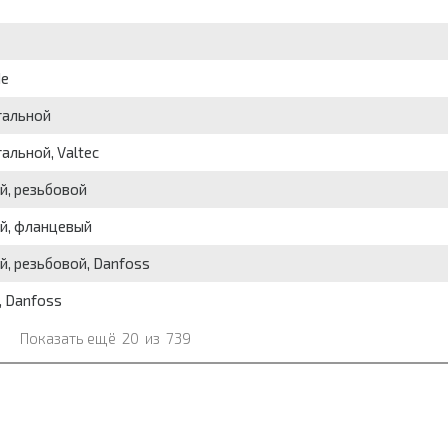
de
тальной
альной, Valtec
й, резьбовой
й, фланцевый
, резьбовой, Danfoss
, Danfoss
Показать ещё
20
из
739