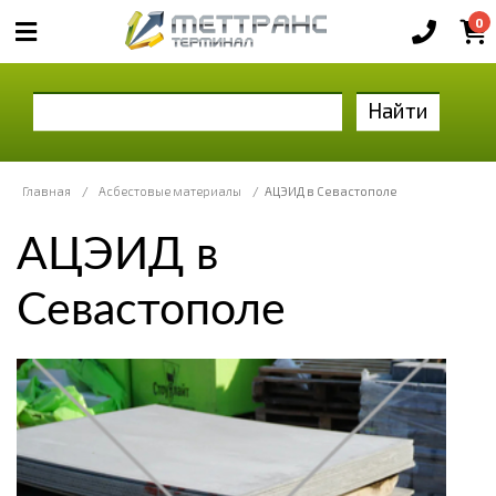
0
Найти
Главная
/
Асбестовые материалы
/
АЦЭИД в Севастополе
АЦЭИД в
Севастополе