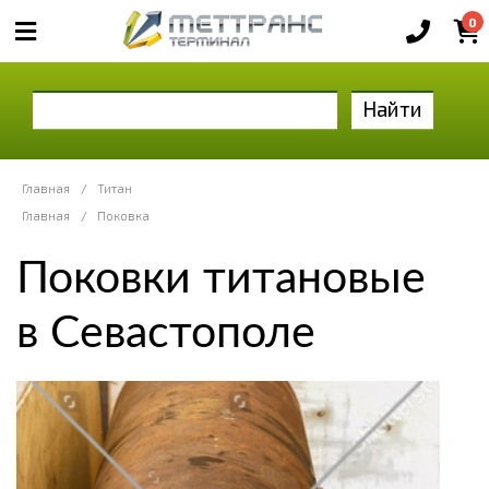
0
Найти
Главная
/
Титан
Главная
/
Поковка
Поковки титановые
в Севастополе