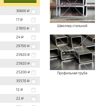
30600
Р
17
Р
Швеллер стальной
27810
Р
24
Р
29700
Р
25920
Р
25920
Р
25200
Р
Профильная труба
35570
Р
12
Р
22
Р