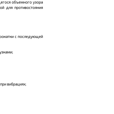
щегося объемного узора
мой для противостояния
прокатки с последующей
узками;
при вибрациях;