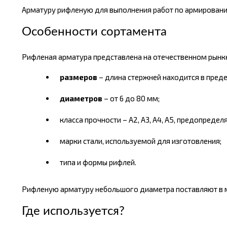
Арматуру рифленую для выполнения работ по армирован
Особенности сортамента
Рифленая арматура представлена на отечественном рынк
размеров
– длина стержней находится в преде
диаметров
– от 6 до 80 мм;
класса прочности – А2, А3, А4, А5, предопред
марки стали, используемой для изготовления;
типа и формы рифлей.
Рифленую арматуру небольшого диаметра поставляют в мот
Где используется?