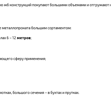
ию жб конструкций покупают большими объемами и отгружают 
е металлопроката большим сортаментом:
лах 6 – 12
метров
;
еляющего сферу применения;
ках, большого сечения – в бухтах и прутках.