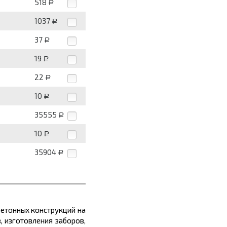
518
Р
1037
Р
37
Р
19
Р
22
Р
10
Р
35555
Р
10
Р
35904
Р
етонных конструкций на
 изготовления заборов,