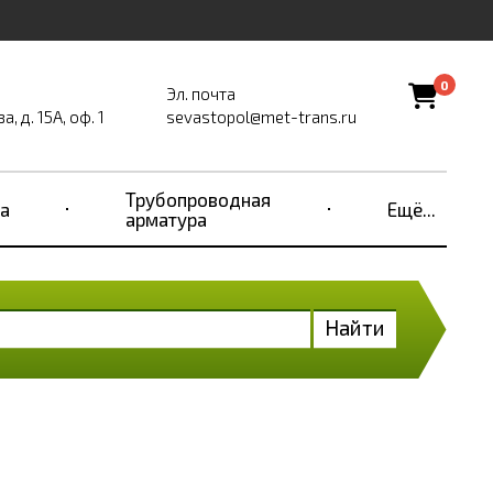
0
Эл. почта
, д. 15А, оф. 1
sevastopol@met-trans.ru
Трубопроводная
а
Ещё...
арматура
Найти