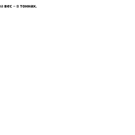
на
вес
– в
тоннах.