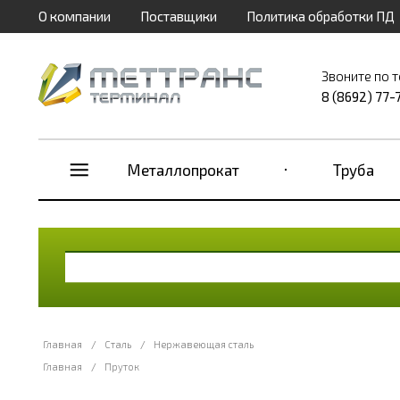
О компании
Поставщики
Политика обработки ПД
Звоните по 
8 (8692) 77-
Металлопрокат
Труба
Главная
/
Сталь
/
Нержавеющая сталь
Главная
/
Пруток