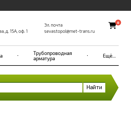
0
Эл. почта
, д. 15А, оф. 1
sevastopol@met-trans.ru
Трубопроводная
а
Ещё...
арматура
Найти