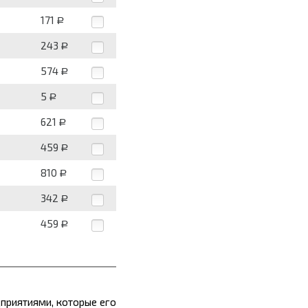
171
Р
243
Р
574
Р
5
Р
621
Р
459
Р
810
Р
342
Р
459
Р
приятиями, которые его