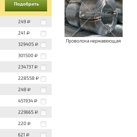
Подобрать
249
Р
241
Р
Проволока нержавеющая
329405
Р
301500
Р
234737
Р
228558
Р
248
Р
451934
Р
229665
Р
220
Р
621
Р