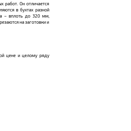
х работ. Он отличается
яются в бухтах разной
а – вплоть до 320 мм,
резаются на заготовки и
ной
цене
и целому ряду