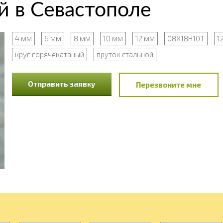
 в Севастополе
4 мм
6 мм
8 мм
10 мм
12 мм
08Х18Н10Т
1
круг горячекатаный
пруток стальной
Отправить заявку
Перезвоните мне