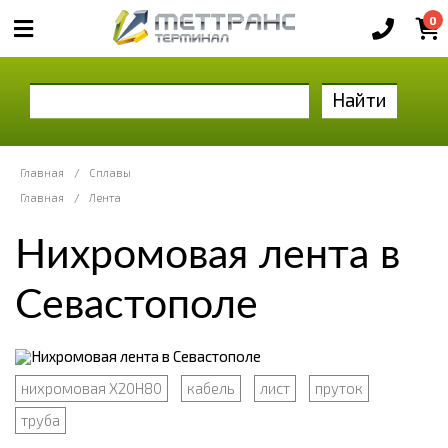
0
Найти
Главная
/
Сплавы
Главная
/
Лента
Нихромовая лента в
Севастополе
нихромовая Х20Н80
кабель
лист
пруток
труба