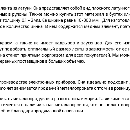
ента из латуни. Она представляет собой вид плоского латунног
ных в рулоны. Также можно купить этот материал в бухтах ил
ет толщину 0,1 - 2мм. Ее ширина равна 10-300 мм. Для изготов
шое количество цинка. В нем содержится медный элемент, поэт
краем, а также не имеет надрывов и заусенцев. Для его из
т подобрать оптимальный размер ленты в зависимости от ее н
цена станет приятным сюрпризом для всех покупателей. Мы мо
оверенных поставщиков в больших объемах.
 производстве электронных приборов. Она идеально подходит 
ого лет занимается продажей металлопроката оптом и в розницу
ретать металлопродукцию разного типа и марки. Также имеется
а имеется в наличии запас металлопроката, что позволяет во
удобно благодаря продуманной навигации.