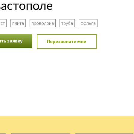
вастополе
ист
плита
проволока
труба
фольга
ть заявку
Перезвоните мне