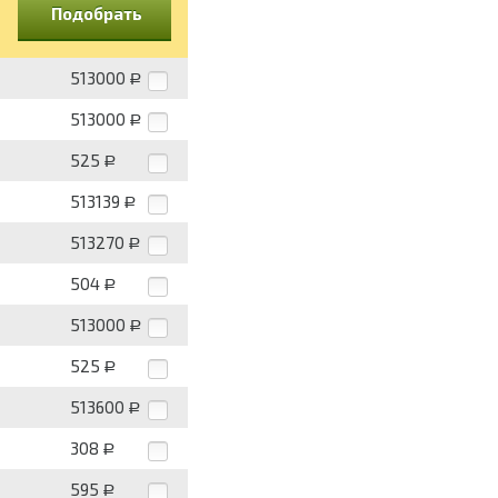
Подобрать
513000
Р
513000
Р
525
Р
513139
Р
513270
Р
504
Р
513000
Р
525
Р
513600
Р
308
Р
595
Р