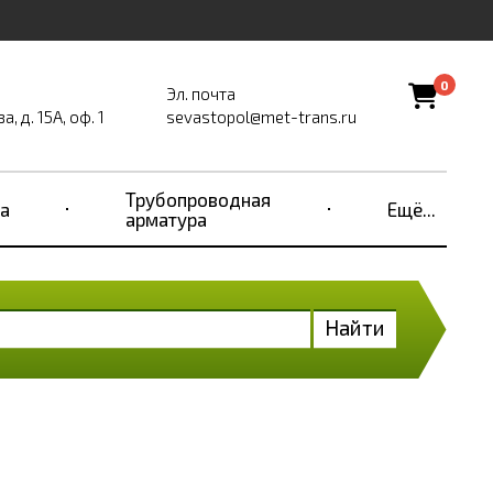
0
Эл. почта
, д. 15А, оф. 1
sevastopol@met-trans.ru
Трубопроводная
а
Ещё...
арматура
Найти