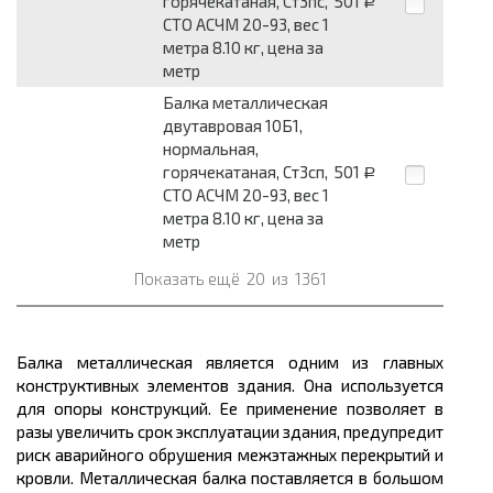
горячекатаная, Ст3пс,
501
Р
СТО АСЧМ 20-93, вес 1
метра 8.10 кг, цена за
метр
Балка металлическая
двутавровая 10Б1,
нормальная,
горячекатаная, Ст3сп,
501
Р
СТО АСЧМ 20-93, вес 1
метра 8.10 кг, цена за
метр
Показать ещё
20
из
1361
Балка металлическая является одним из главных
конструктивных элементов здания. Она используется
для опоры конструкций. Ее применение позволяет в
разы увеличить срок эксплуатации здания, предупредит
риск аварийного обрушения межэтажных перекрытий и
кровли. Металлическая балка поставляется в большом