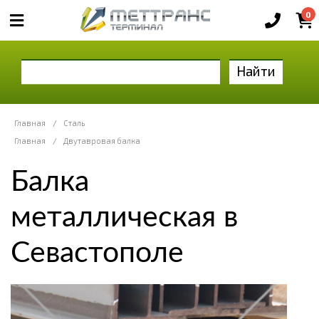
0
Найти
Главная
/
Сталь
Главная
/
Двутавровая балка
Балка
металлическая в
Севастополе