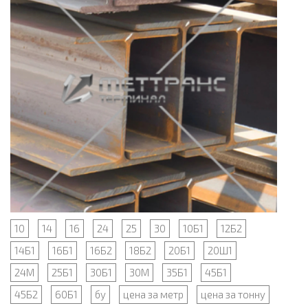
10
14
16
24
25
30
10Б1
12Б2
14Б1
16Б1
16Б2
18Б2
20Б1
20Ш1
24М
25Б1
30Б1
30М
35Б1
45Б1
45Б2
60Б1
бу
цена за метр
цена за тонну