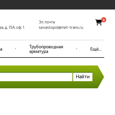
0
Эл. почта
, д. 15А, оф. 1
sevastopol@met-trans.ru
Трубопроводная
а
Ещё...
арматура
Найти