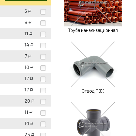
6
Р
8
Р
Труба канализационная
11
Р
14
Р
7
Р
10
Р
17
Р
17
Р
Отвод ПВХ
20
Р
11
Р
14
Р
25
Р