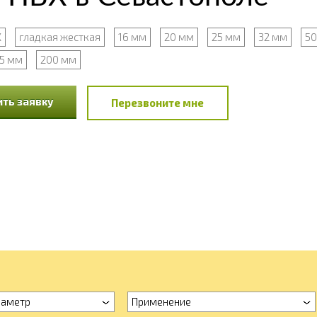
Х
гладкая жесткая
16 мм
20 мм
25 мм
32 мм
50
25 мм
200 мм
ть заявку
Перезвоните мне
иаметр
Применение