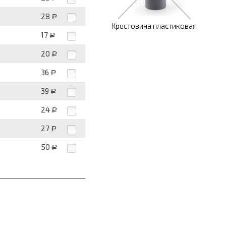
28
Р
Крестовина пластиковая
17
Р
20
Р
36
Р
39
Р
24
Р
27
Р
50
Р