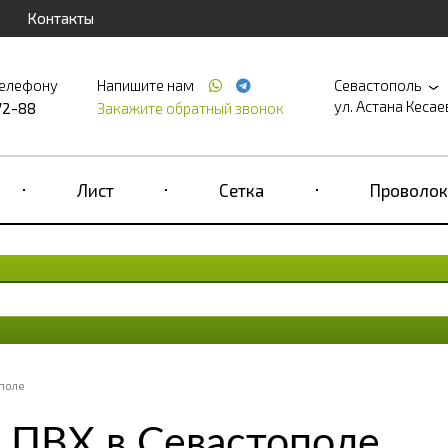
Контакты
телефону
Напишите нам
Севастополь
ул. Астана Кесаева
72-88
Закажите обратный звонок
Лист
Сетка
Проволок
поле
 ПВХ в Севастополе