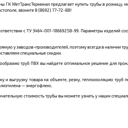
ины ГК МетТрансТерминал предлагает
купить
трубы
в розницу, 
астополе, звоните 8 (8692) 77-72-88!
оответствии с ТУ 3464-001-18669258-99
.
Параметры изделий соо
ямую у заводов-производителей, поэтому всегда в наличии тр
оставляем специальные скидки.
ообразию труб ПВХ вы найдете оптимальное решение для про
ку и выгрузку товара на объекте, резку, теплоизоляцию труб 
олиэтилена
—
энергофлекс.
чательную стоимость трубы вы можете узнать у наших специали