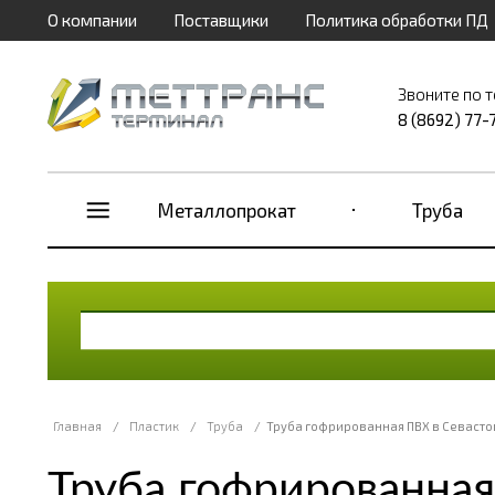
О компании
Поставщики
Политика обработки ПД
Звоните по 
8 (8692) 77-
Металлопрокат
Труба
Главная
/
Пластик
/
Труба
/
Труба гофрированная ПВХ в Севасто
Труба гофрированная