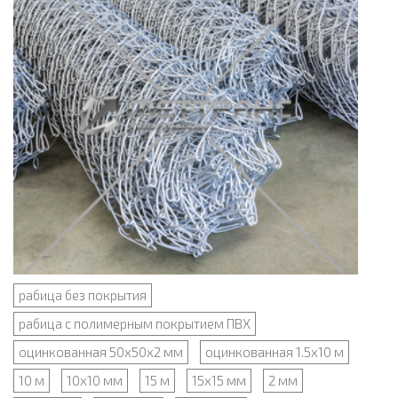
рабица без покрытия
рабица с полимерным покрытием ПВХ
оцинкованная 50х50х2 мм
оцинкованная 1.5х10 м
10 м
10х10 мм
15 м
15х15 мм
2 мм